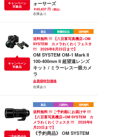
ォーサーズ
キャンペーン
対象品
￥65,637 円
（税込）
在庫あり
新品
数量限定品
送料無料
送料無料 !!! 【八百富写真機店×OM
SYSTEM カメラわくわくフェスタ
!!! 2026年8月23日まで】
OM SYSTEM OM-1 Mark II
100-400mm II 超望遠レンズ
キャンペーン
キット / ミラーレス一眼カメ
対象品
ラ
会員様特別価格
在庫あり
新品
入荷待ち
送料無料
送料無料 !!! ご予約順にお届け中 !!!
【八百富写真機店×OM SYSTEM カ
メラわくわくフェスタ !!! 2026年8
月23日まで】
《予約商品》 OM SYSTEM
ご予約受付中