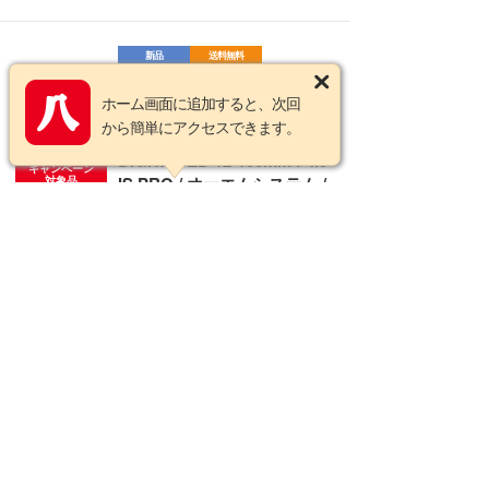
新品
送料無料
送料無料 !!! 【八百富写真機店×OM
SYSTEM カメラわくわくフェスタ
ホーム画面に追加すると、次回
!!! 2026年8月23日まで】
から簡単にアクセスできます。
OM SYSTEM M.ZUIKO
DIGITAL ED 12-100mm F4.0
キャンペーン
IS PRO / オーエムシステム /
対象品
マイクロフォーサーズ
会員様特別価格
在庫あり
新品
入荷待ち
送料無料
送料無料 !!! ご予約順にお届け中 !!!
【八百富写真機店×OM SYSTEM カ
メラわくわくフェスタ !!! 2026年8
月23日まで】
《予約商品》 OM SYSTEM
ご予約受付中
M.ZUIKO DIGITAL ED 8mm
キャンペーン
F1.8 Fisheye PRO / オーエム
対象品
システム / マイクロフォーサ