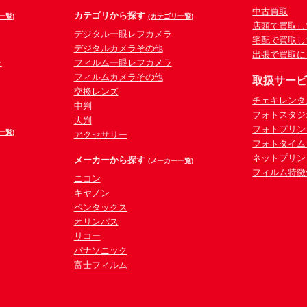
中古買取
カテゴリから探す
一覧)
(カテゴリ一覧)
店頭で買取し
デジタル一眼レフカメラ
宅配で買取し
デジタルカメラその他
出張で買取に
ラ
フィルム一眼レフカメラ
フィルムカメラその他
取扱サー
交換レンズ
チェキレンタ
中判
フォトスタジ
大判
フォトプリン
一覧)
アクセサリー
フォトタイム
ネットプリン
メーカーから探す
(メーカー一覧)
フィルム特徴
ニコン
キヤノン
ペンタックス
オリンパス
リコー
パナソニック
富士フィルム