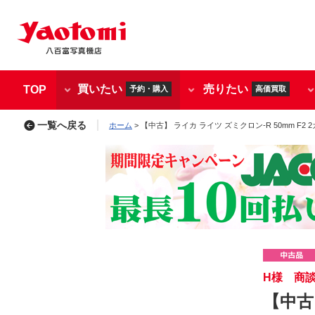
買いたい
売りたい
TOP
予約・購入
高価買取
一覧へ戻る
ホーム
> 【中古】 ライカ ライツ ズミクロン-R 50mm F2 2カム
H様 商
【中古