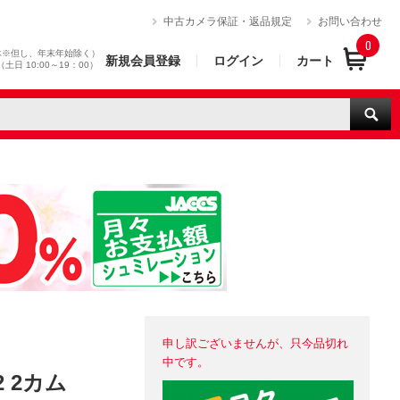
）
中古カメラ保証・返品規定
お問い合わせ
0
休※但し、年末年始除く）
新規会員登録
ログイン
カート
0（土日 10:00～19：00）
申し訳ございませんが、只今品切れ
中です。
2 2カム