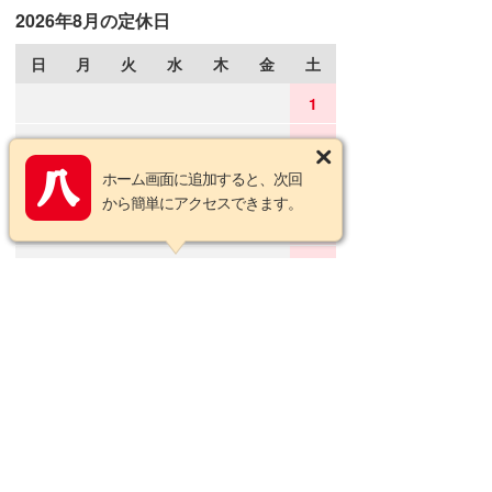
2026年8月の定休日
日
月
火
水
木
金
土
1
2
3
4
5
6
7
8
ホーム画面に追加すると、次回
9
10
11
12
13
14
15
から簡単にアクセスできます。
16
17
18
19
20
21
22
23
24
25
26
27
28
29
30
31
2026年9月の定休日
日
月
火
水
木
金
土
1
2
3
4
5
6
7
8
9
10
11
12