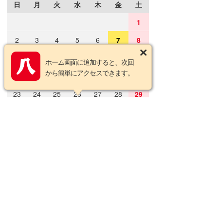
日
月
火
水
木
金
土
1
2
3
4
5
6
7
8
9
10
11
12
13
14
15
ホーム画面に追加すると、次回
から簡単にアクセスできます。
16
17
18
19
20
21
22
23
24
25
26
27
28
29
30
31
2026年9月の定休日
日
月
火
水
木
金
土
1
2
3
4
5
6
7
8
9
10
11
12
13
14
15
16
17
18
19