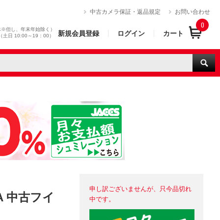
）
中古カメラ保証・返品規定
お問い合わせ
0
休※但し、年末年始除く）
新規会員登録
ログイン
カート
0（土日 10:00～19：00）
申し訳ございませんが、只今品切れ
A 中古フイ
中です。