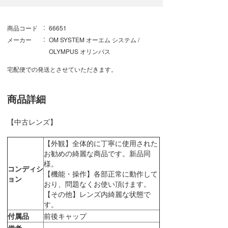
商品コード
66651
メーカー
OM SYSTEM オーエム システム /
OLYMPUS オリンパス
宅配便での発送とさせていただきます。
商品詳細
【中古レンズ】
【外観】全体的に丁寧に使用された
お勧めの綺麗な商品です。新品同
様。
コンディシ
【機能・操作】各部正常に動作して
ョン
おり、問題なくお使い頂けます。
【その他】レンズ内綺麗な状態で
す。
付属品
前後キャップ