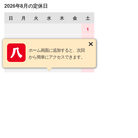
2026年8月の定休日
日
月
火
水
木
金
土
1
2
3
4
5
6
7
8
ホーム画面に追加すると、次回
9
10
11
12
13
14
15
から簡単にアクセスできます。
16
17
18
19
20
21
22
23
24
25
26
27
28
29
30
31
2026年9月の定休日
日
月
火
水
木
金
土
1
2
3
4
5
6
7
8
9
10
11
12