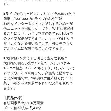
す。
■ライブ配信サービスによりカメラ本体のみで
簡単にYouTubeでのライブ配信が可能
動画をインターネット上に送信するための配
信ユニットを用意しなくても、Wi-Fiに接続す
ることにより、カメラ本体のみでYouTubeで
のライブ配信ができます。ポケットWi-Fiやテ
ザリングなどを用いることで、外出先でもリ
アルタイムに配信することができます。
■大口径レンズによる明るく豊かな表現力
大口径で明るい光学4.2倍ズームレンズ(24-
100mm相当/F1.8-F2.8)により、暗いシーンで
もブレやノイズを抑えて、高画質に描写する
ことが可能です。9枚羽根の虹彩絞りにより、
美しいボケ味や夜景のきれいな光芒を表現で
きます。
【商品仕様】
有効画素数:約2010万画素
ズーム倍率:光学 約4.2倍