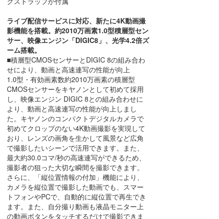
クストラップが付属
ライブ配信サービスに対応、新たに4K動画撮
影機能を搭載。約2010万画素1.0型積層型セン
サー、映像エンジン「DIGIC8」、光学4.2倍ズ
ーム搭載。
■積層型CMOSセンサーとDIGIC 8の組み合わ
せにより、動画と高速連写の性能が向上
1.0型・有効画素数約2010万画素の積層型
CMOSセンサーをキヤノンとして初めて採用
し、映像エンジン DIGIC 8との組み合わせに
より、動画と高速連写の性能が向上しまし
た。キヤノンのコンパクトデジタルカメラで
初めてクロップのない4K動画撮影を実現して
おり、レンズの画角を生かして風景など広角
で撮影したいシーンで活用できます。また、
最大約30.0コマ/秒の高速連写ができるため、
撮影者の狙った大切な瞬間を撮影できます。
さらに、「縦位置情報の付加」機能により、
カメラを縦位置で撮影した動画でも、スマー
トフォンやPCで、自動的に縦位置で再生でき
ます。また、自分撮り動画も液晶モニター上
の動画ボタンをタッチするだけで撮影できま