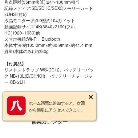
焦点距離(35mm換算):24〜100mm相当
記録メディア:SD/SDHC/SDXCメモリーカード
※UHS-I対応
液晶モニター:約3.0型約104万ドット
動画記録サイズ:4K(3840×2160)フル
HD(1920×1080)他
スマホ接続:Wi-Fi、Bluetooth
本体寸法:約105.0mm×約60.9mm×約41.4 mm
質量(本体のみ):約280g
【付属品】
リストストラップ WS-DC12、バッテリーパッ
ク NB-13L(D/CH/KH)、バッテリーチャージャ
ー CB-2LH
この商品についてのお問い合わせ
ホーム画面に追加すると、次回
から簡単にアクセスできます。
営業カレンダー
2026年8月の定休日