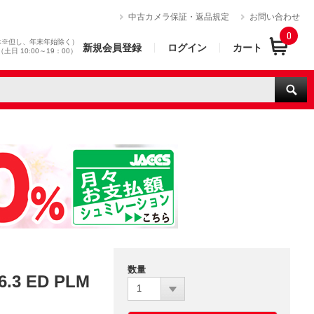
）
中古カメラ保証・返品規定
お問い合わせ
0
休※但し、年末年始除く）
新規会員登録
ログイン
カート
0（土日 10:00～19：00）
数量
.3 ED PLM
1