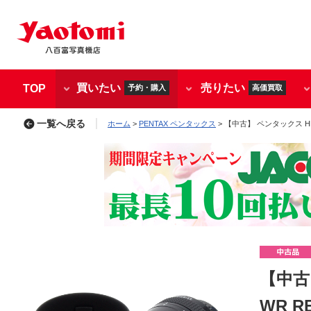
買いたい
売りたい
TOP
予約・購入
高価買取
一覧へ戻る
ホーム
>
PENTAX ペンタックス
> 【中古】 ペンタックス HD DA
【中古】
WR R