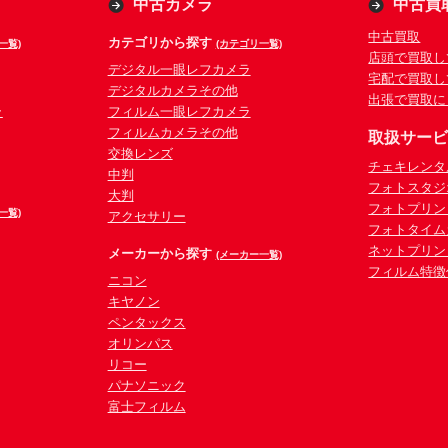
中古カメラ
中古買
中古買取
カテゴリから探す
一覧)
(カテゴリ一覧)
店頭で買取し
デジタル一眼レフカメラ
宅配で買取し
デジタルカメラその他
出張で買取に
ラ
フィルム一眼レフカメラ
フィルムカメラその他
取扱サー
交換レンズ
チェキレンタ
中判
フォトスタジ
大判
フォトプリン
一覧)
アクセサリー
フォトタイム
ネットプリン
メーカーから探す
(メーカー一覧)
フィルム特徴
ニコン
キヤノン
ペンタックス
オリンパス
リコー
パナソニック
富士フィルム