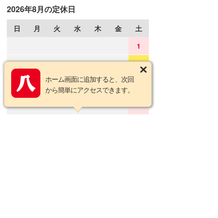
2026年8月の定休日
日
月
火
水
木
金
土
1
2
3
4
5
6
7
8
ホーム画面に追加すると、次回
9
10
11
12
13
14
15
から簡単にアクセスできます。
16
17
18
19
20
21
22
23
24
25
26
27
28
29
30
31
2026年9月の定休日
日
月
火
水
木
金
土
1
2
3
4
5
6
7
8
9
10
11
12