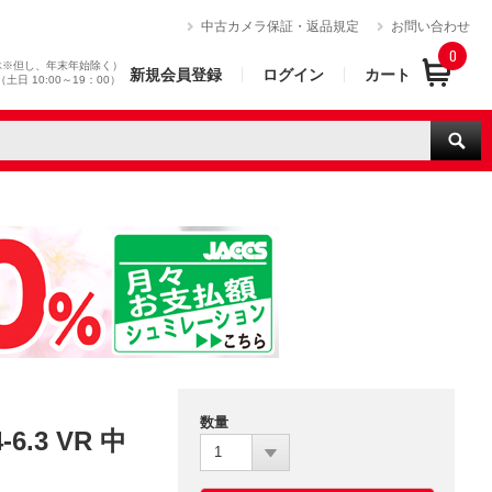
）
中古カメラ保証・返品規定
お問い合わせ
0
休※但し、年末年始除く）
新規会員登録
ログイン
カート
0（土日 10:00～19：00）
数量
6.3 VR 中
1