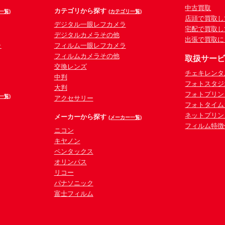
中古買取
カテゴリから探す
一覧)
(カテゴリ一覧)
店頭で買取し
デジタル一眼レフカメラ
宅配で買取し
デジタルカメラその他
出張で買取に
ラ
フィルム一眼レフカメラ
フィルムカメラその他
取扱サー
交換レンズ
チェキレンタ
中判
フォトスタジ
大判
フォトプリン
一覧)
アクセサリー
フォトタイム
ネットプリン
メーカーから探す
(メーカー一覧)
フィルム特徴
ニコン
キヤノン
ペンタックス
オリンパス
リコー
パナソニック
富士フィルム