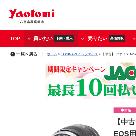
買いたい
売りたい
TOP
予約・購入
高価買取
一覧へ戻る
ホーム
>
COSINA ZEISS ツァイス
> 【中古】 ツァイス Makro
【中古】
EOS用