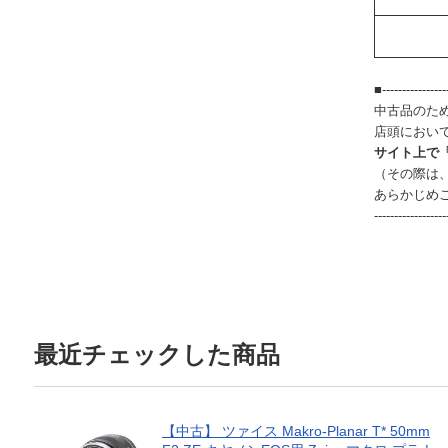
■-----------------
中古品のた
店頭におい
サイト上で
（その際は
あらかじめ
------------------
最近チェックした商品
【中古】 ツァイス Makro-Planar T* 50mm