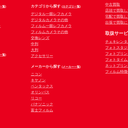
中古買取
カテゴリから探す
一覧)
(カテゴリ一覧)
店頭で買取し
デジタル一眼レフカメラ
宅配で買取し
デジタルカメラその他
出張で買取に
ラ
フィルム一眼レフカメラ
フィルムカメラその他
取扱サー
交換レンズ
チェキレンタ
中判
フォトスタジ
大判
フォトプリン
一覧)
アクセサリー
フォトタイム
ネットプリン
メーカーから探す
(メーカー一覧)
フィルム特徴
ニコン
キヤノン
ペンタックス
オリンパス
リコー
パナソニック
富士フィルム