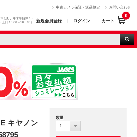
）
中古カメラ保証・返品規定
お問い合わせ
0
休※但し、年末年始除く）
新規会員登録
ログイン
カート
0（土日 10:00～19：00）
数量
 ZE キヤノン
1
8795